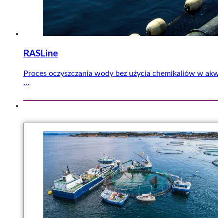
RASLine
Proces oczyszczania wody bez użycia chemikaliów w akw
…