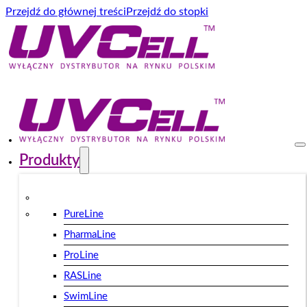
Przejdź do głównej treści
Przejdź do stopki
Produkty
PureLine
PharmaLine
ProLine
RASLine
SwimLine