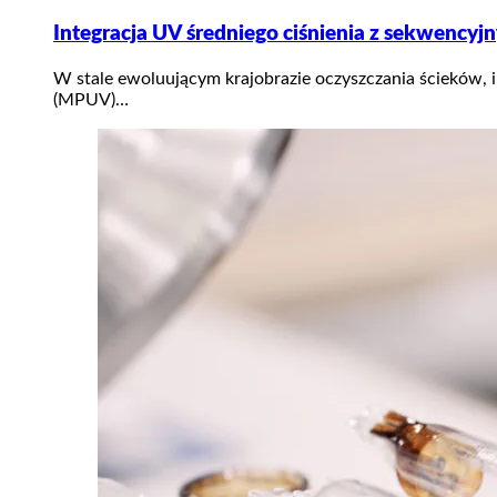
Integracja UV średniego ciśnienia z sekwenc
W stale ewoluującym krajobrazie oczyszczania ścieków, 
(MPUV)…