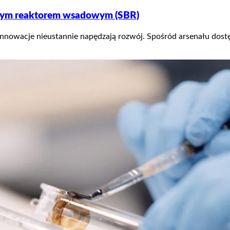
yjnym reaktorem wsadowym (SBR)
innowacje nieustannie napędzają rozwój. Spośród arsenału dostę