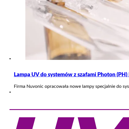
Lampa UV do systemów z szafami Photon (PH) E
Firma Nuvonic opracowała nowe lampy specjalnie do sys