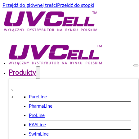
Przejdź do głównej treści
Przejdź do stopki
Produkty
PureLine
PharmaLine
ProLine
RASLine
SwimLine