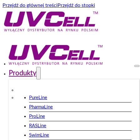
Przejdź do głównej treści
Przejdź do stopki
Produkty
PureLine
PharmaLine
ProLine
RASLine
SwimLine