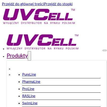
Przejdź do głównej treści
Przejdź do stopki
Produkty
PureLine
PharmaLine
ProLine
RASLine
SwimLine