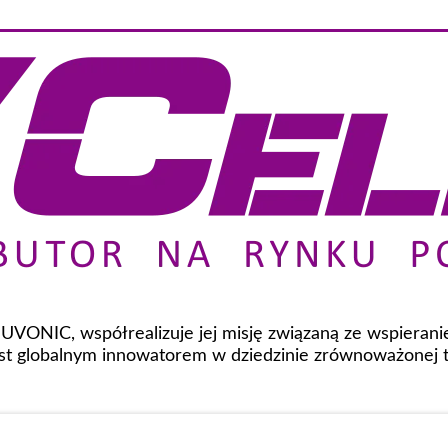
 NUVONIC, współrealizuje jej misję związaną ze wspiera
t globalnym innowatorem w dziedzinie zrównoważonej te