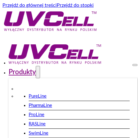
Przejdź do głównej treści
Przejdź do stopki
Produkty
PureLine
PharmaLine
ProLine
RASLine
SwimLine