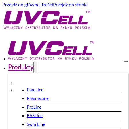
Przejdź do głównej treści
Przejdź do stopki
Produkty
PureLine
PharmaLine
ProLine
RASLine
SwimLine