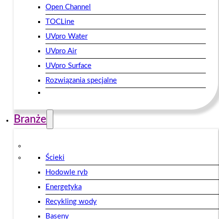
Open Channel
TOCLine
UVpro Water
UVpro Air
UVpro Surface
Rozwiązania specjalne
Branże
Ścieki
Hodowle ryb
Energetyka
Recykling wody
Baseny