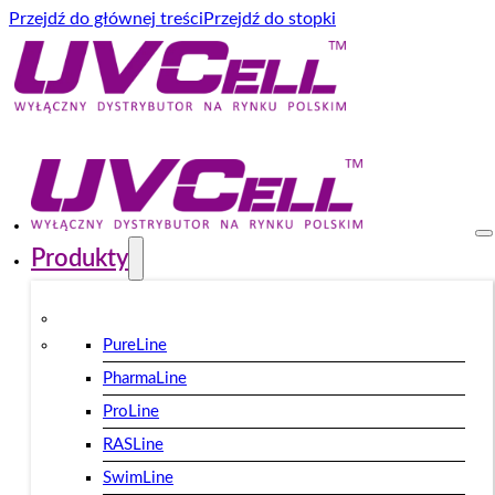
Przejdź do głównej treści
Przejdź do stopki
Produkty
PureLine
PharmaLine
ProLine
RASLine
SwimLine