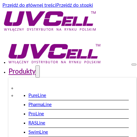
Przejdź do głównej treści
Przejdź do stopki
Produkty
PureLine
PharmaLine
ProLine
RASLine
SwimLine