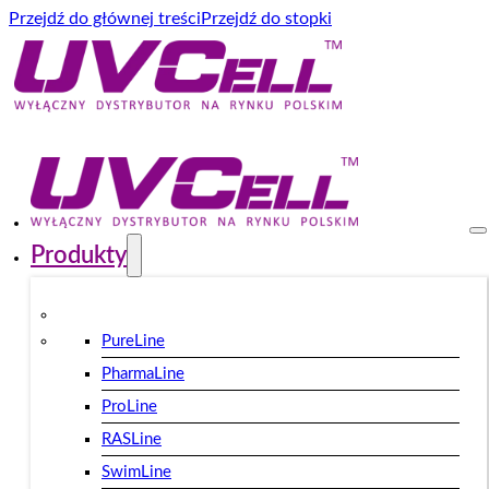
Przejdź do głównej treści
Przejdź do stopki
Produkty
PureLine
PharmaLine
ProLine
RASLine
SwimLine