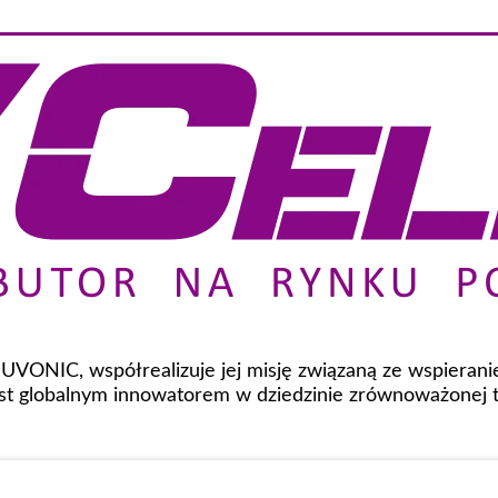
 NUVONIC, współrealizuje jej misję związaną ze wspiera
t globalnym innowatorem w dziedzinie zrównoważonej te