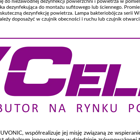
ę do niezawodnej dezynfekcji powierzchni i powietrza w pomie
ka dezynfekująca do montażu sufitowego lub ściennego. Promie
a skuteczną dezynfekcję powietrza. Lampa bakteriobójcza seri
ależy doposażyć w czujnik obecności i ruchu lub czujnik otwarci
 NUVONIC, współrealizuje jej misję związaną ze wspiera
t globalnym innowatorem w dziedzinie zrównoważonej te