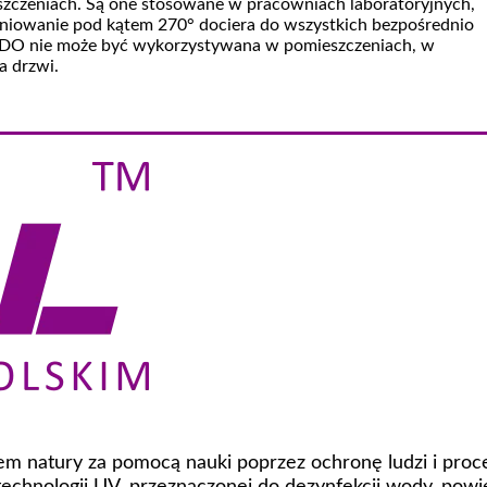
szczeniach. Są one stosowane w pracowniach laboratoryjnych,
niowanie pod kątem 270° dociera do wszystkich bezpośrednio
i WDO nie może być wykorzystywana w pomieszczeniach, w
a drzwi.
niem natury za pomocą nauki poprzez ochronę ludzi i pro
chnologii UV, przeznaczonej do dezynfekcji wody, powi