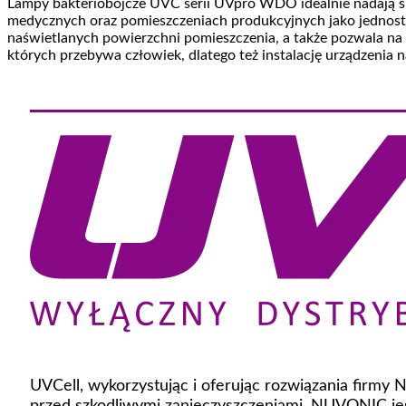
Lampy bakteriobójcze UVC serii UVpro WDO idealnie nadają si
medycznych oraz pomieszczeniach produkcyjnych jako jednost
naświetlanych powierzchni pomieszczenia, a także pozwala n
których przebywa człowiek, dlatego też instalację urządzenia n
UVCell, wykorzystując i oferując rozwiązania firmy
przed szkodliwymi zanieczyszczeniami. NUVONIC jes