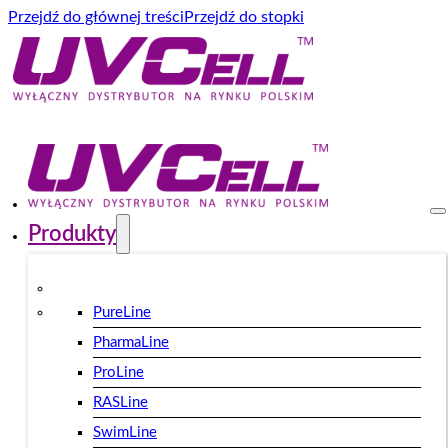
Przejdź do głównej treści
Przejdź do stopki
Produkty
PureLine
PharmaLine
ProLine
RASLine
SwimLine