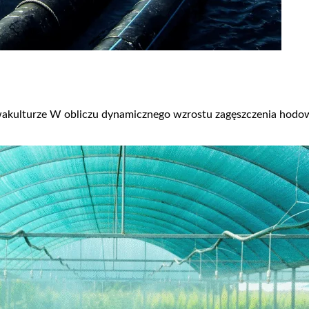
akulturze W obliczu dynamicznego wzrostu zagęszczenia hodow