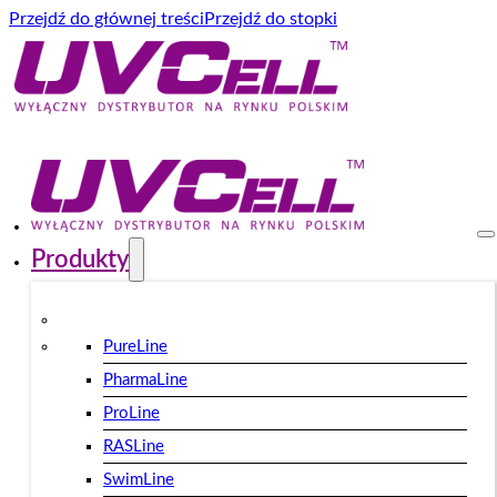
Przejdź do głównej treści
Przejdź do stopki
Produkty
PureLine
PharmaLine
ProLine
RASLine
SwimLine