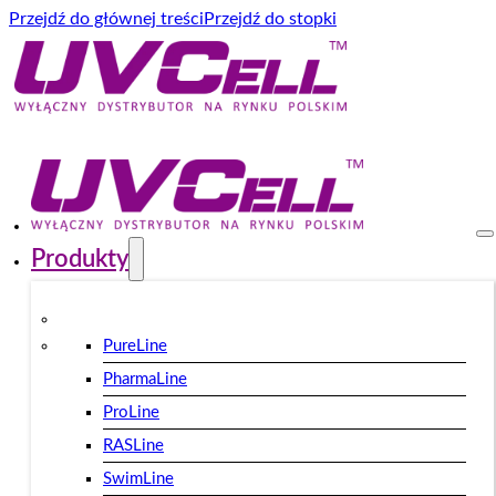
Przejdź do głównej treści
Przejdź do stopki
Produkty
PureLine
PharmaLine
ProLine
RASLine
SwimLine