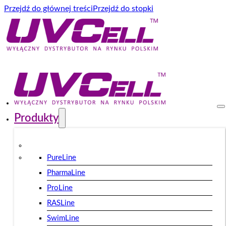
Przejdź do głównej treści
Przejdź do stopki
Produkty
PureLine
PharmaLine
ProLine
RASLine
SwimLine