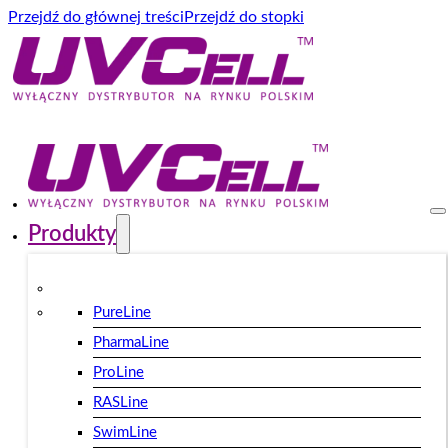
Przejdź do głównej treści
Przejdź do stopki
Produkty
PureLine
PharmaLine
ProLine
RASLine
SwimLine